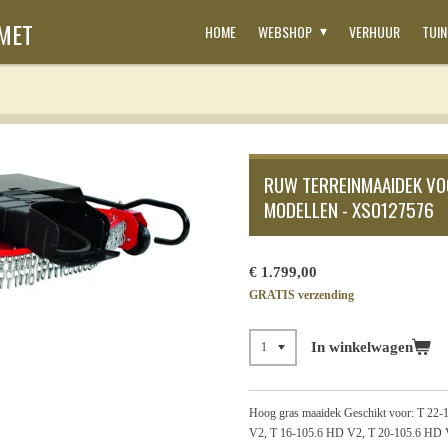
SMET
HOME
WEBSHOP
VERHUUR
TUI
RUW TERREINMAAIDEK VO
MODELLEN - XSO127576
€ 1.799,00
GRATIS verzending
In winkelwagen
Hoog gras maaidek Geschikt voor: T 22
V2, T 16-105.6 HD V2, T 20-105.6 HD