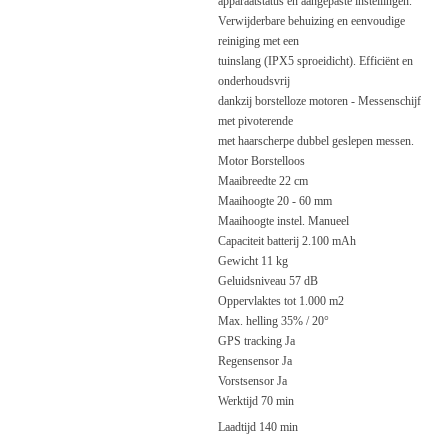
apparaatstatus en aangepaste instellingen.
Verwijderbare behuizing en eenvoudige
reiniging met een
tuinslang (IPX5 sproeidicht). Efficiënt en
onderhoudsvrij
dankzij borstelloze motoren - Messenschijf
met pivoterende
met haarscherpe dubbel geslepen messen.
Motor Borstelloos
Maaibreedte 22 cm
Maaihoogte 20 - 60 mm
Maaihoogte instel. Manueel
Capaciteit batterij 2.100 mAh
Gewicht 11 kg
Geluidsniveau 57 dB
Oppervlaktes tot 1.000 m2
Max. helling 35% / 20°
GPS tracking Ja
Regensensor Ja
Vorstsensor Ja
Werktijd 70 min
Laadtijd 140 min