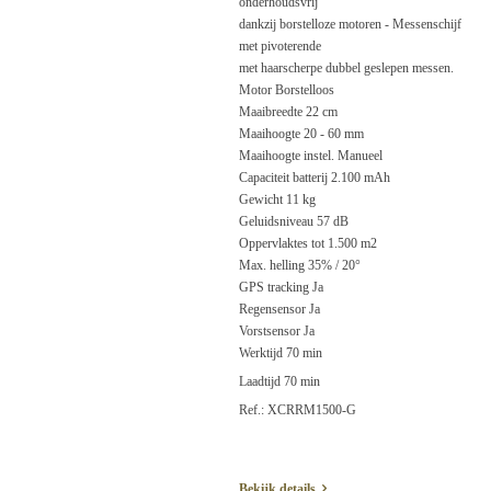
onderhoudsvrij
dankzij borstelloze motoren - Messenschijf
met pivoterende
met haarscherpe dubbel geslepen messen.
Motor Borstelloos
Maaibreedte 22 cm
Maaihoogte 20 - 60 mm
Maaihoogte instel. Manueel
Capaciteit batterij 2.100 mAh
Gewicht 11 kg
Geluidsniveau 57 dB
Oppervlaktes tot 1.500 m2
Max. helling 35% / 20°
GPS tracking Ja
Regensensor Ja
Vorstsensor Ja
Werktijd 70 min
Laadtijd 70 min
Ref.: XCRRM1500-G
Bekijk details