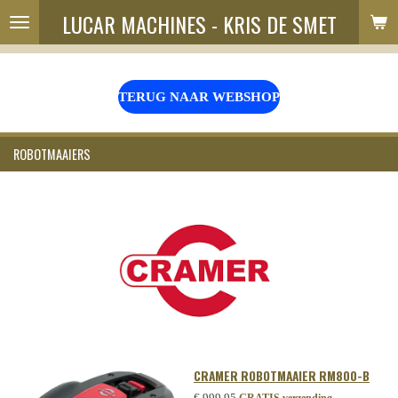
LUCAR MACHINES - KRIS DE SMET
Ga
direct
naar
de
hoofdinhoud
TERUG NAAR WEBSHOP
ROBOTMAAIERS
CRAMER ROBOTMAAIER RM800-B
€ 999,95
GRATIS verzending