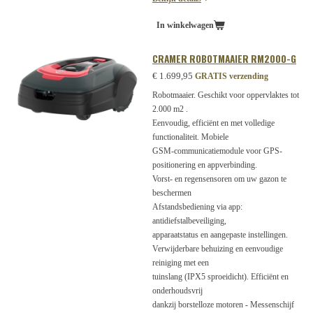
In winkelwagen
CRAMER ROBOTMAAIER RM2000-G
€ 1.699,95
GRATIS verzending
Robotmaaier. Geschikt voor oppervlaktes tot
2.000 m2 .
Eenvoudig, efficiënt en met volledige
functionaliteit. Mobiele
GSM-communicatiemodule voor GPS-
positionering en appverbinding.
Vorst- en regensensoren om uw gazon te
beschermen
Afstandsbediening via app:
antidiefstalbeveiliging,
apparaatstatus en aangepaste instellingen.
Verwijderbare behuizing en eenvoudige
reiniging met een
tuinslang (IPX5 sproeidicht). Efficiënt en
onderhoudsvrij
dankzij borstelloze motoren - Messenschijf