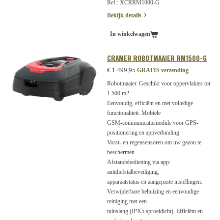
Ref.: XCRRM1000-G
Bekijk details
In winkelwagen
CRAMER ROBOTMAAIER RM1500-G
€ 1.499,95
GRATIS verzending
Robotmaaier. Geschikt voor oppervlaktes tot
1.500 m2 .
Eenvoudig, efficiënt en met volledige
functionaliteit. Mobiele
GSM-communicatiemodule voor GPS-
positionering en appverbinding.
Vorst- en regensensoren om uw gazon te
beschermen
Afstandsbediening via app:
antidiefstalbeveiliging,
apparaatstatus en aangepaste instellingen.
Verwijderbare behuizing en eenvoudige
reiniging met een
tuinslang (IPX5 sproeidicht). Efficiënt en