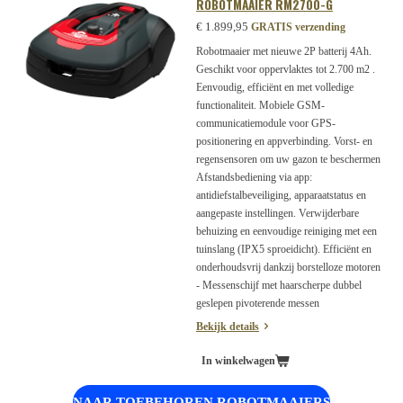
ROBOTMAAIER RM2700-G
€ 1.899,95
GRATIS verzending
Robotmaaier met nieuwe 2P batterij 4Ah.
Geschikt voor oppervlaktes tot 2.700 m2 .
Eenvoudig, efficiënt en met volledige
functionaliteit. Mobiele GSM-
communicatiemodule voor GPS-
positionering en appverbinding. Vorst- en
regensensoren om uw gazon te beschermen
Afstandsbediening via app:
antidiefstalbeveiliging, apparaatstatus en
aangepaste instellingen. Verwijderbare
behuizing en eenvoudige reiniging met een
tuinslang (IPX5 sproeidicht). Efficiënt en
onderhoudsvrij dankzij borstelloze motoren
- Messenschijf met haarscherpe dubbel
geslepen pivoterende messen
Bekijk details
In winkelwagen
NAAR TOEBEHOREN ROBOTMAAIERS