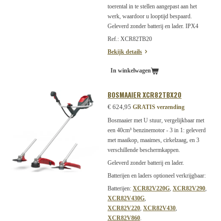
toerental in te stellen aangepast aan het
werk, waardoor u looptijd bespaard.
Geleverd zonder batterij en lader. IPX4
Ref.: XCR82TB20
Bekijk details
In winkelwagen
BOSMAAIER XCR82TBX20
€ 624,95
GRATIS verzending
Bosmaaier met U stuur, vergelijkbaar met
een 40cm³ benzinemotor - 3 in 1: geleverd
met maaikop, maaimes, cirkelzaag, en 3
verschillende beschermkappen.
Geleverd zonder batterij en lader.
Batterijen en laders optioneel verkrijgbaar:
Batterijen:
XCR82V220G
,
XCR82V290
,
XCR82V430G
,
XCR82V220
,
XCR82V430
,
XCR82V860
.