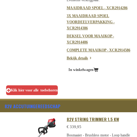
MAAIDRAAD SPOEL - XCR2914286
3X MAAIDRAAD SPOEL
VOORDEELVERPAKKING -
XCR2914386
DEKSEL VOOR MAAIKOP -
XCR2914486
COMPLETE MAAIKOP - XCR2914586
Bekijk details
In winkelwagen
Klik hier voor alle toebehoren
82V ACCUTUINGEREEDSCHAP
82V STRING TRIMMER 1.5 KW
€ 339,95
Bosmaaier - Brushless motor - Loop handle