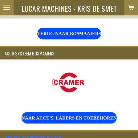
LUCAR MACHINES - KRIS DE SMET
Ga
direct
naar
de
hoofdinhoud
TERUG NAAR BOSMAAIERS
ACCU SYSTEEM BOSMAAIERS
NAAR ACCU'S, LADERS EN TOEBEHOREN
48V ACCUTUINGEREEDSCHAP