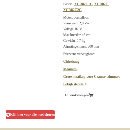
Laders:
XCR82C1G
,
XCR82C
,
XCR82C2G
.
Motor: borstelloos
Vermogen: 2,0 kW
Voltage: 82 V
Maaibreedte: 46 cm
Gewicht: 5,7 kg
Afmetingen mes: 300 mm
Eveneens verkrijgbaar:
Cirkelzaag
Maaimes
Grote maaikop voor Cramer trimmers
Bekijk details
In winkelwagen
Klik hier voor alle toebehoren