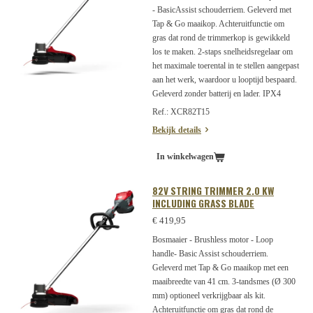
- BasicAssist schouderriem. Geleverd met
Tap & Go maaikop. Achteruitfunctie om
gras dat rond de trimmerkop is gewikkeld
los te maken. 2-staps snelheidsregelaar om
het maximale toerental in te stellen aangepast
aan het werk, waardoor u looptijd bespaard.
Geleverd zonder batterij en lader. IPX4
Ref.: XCR82T15
Bekijk details
In winkelwagen
82V STRING TRIMMER 2.0 KW
INCLUDING GRASS BLADE
€ 419,95
Bosmaaier - Brushless motor - Loop
handle- Basic Assist schouderriem.
Geleverd met Tap & Go maaikop met een
maaibreedte van 41 cm. 3-tandsmes (Ø 300
mm) optioneel verkrijgbaar als kit.
Achteruitfunctie om gras dat rond de