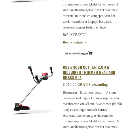
trimmerkop is gewikkeld los te maken. 2-
staps snelheidsregelaar om het maximale
toerental in te stellen aangepast aan het
werk, waardoor u looptijd bespaard.
Geleverd zonder batterij en lader
Ref.: XCR82T20
Bekijk details
In winkelwagen
82V BRUSH CUTTER 2.0 KW
INCLUDING TRIMMER HEAD AND
GRASS BLA
€ 519,95
GRATIS verzending
Bosmaaier - Brushless motor - U-stuur.
Geleverd met Tap & Go maaikop met een
maaibreedte van 45 cm, 3-tandsmes (Ø 300
mm) en een ergonomisch harnas.
Achteruitfunctie om gras dat rond de
trimmerkop is gewikkeld los te maken. 2-
staps snelheidsregelaar om het maximale