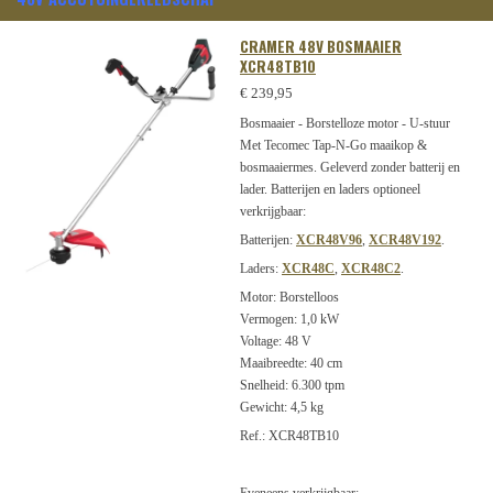
CRAMER 48V BOSMAAIER
XCR48TB10
€ 239,95
Bosmaaier - Borstelloze motor - U-stuur
Met Tecomec Tap-N-Go maaikop &
bosmaaiermes. Geleverd zonder batterij en
lader. Batterijen en laders optioneel
verkrijgbaar:
Batterijen:
XCR48V96
,
XCR48V192
.
Laders:
XCR48C
,
XCR48C2
.
Motor: Borstelloos
Vermogen: 1,0 kW
Voltage: 48 V
Maaibreedte: 40 cm
Snelheid: 6.300 tpm
Gewicht: 4,5 kg
Ref.: XCR48TB10
Eveneens verkrijgbaar: