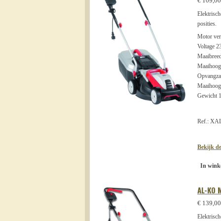
€ 109,00
Elektrisc
posities.
Motor ve
Voltage 2
Maaibreed
Maaihoogte
Opvangzak/
Maaihoog
Gewicht 
Ref.: X
Bekijk de
In wink
AL-KO 
€ 139,00
Elektrisc