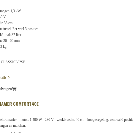
rmogen 1,3 kW
30 V
te 38 cm
 instel. Per wiel 3 posities
 - bak 37 liter
te 20 - 60 mm
13 kg
ALCLASSIC382SE
tails
elwagen
MAAIER COMFORT40E
tromaaier - motor: 1.400 W - 230 V - werkbreedte: 40 cm - hoogteregeling: centraal 6 posities
angen en mulchen.