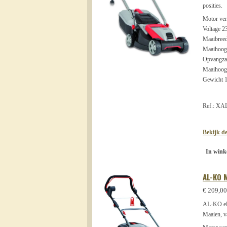
posities.
Motor ve
Voltage 2
Maaibreed
Maaihoogte
Opvangzak/
Maaihoog
Gewicht 
Ref.: X
Bekijk de
In wink
AL-KO 
€ 209,00
AL-KO elek
Maaien, v