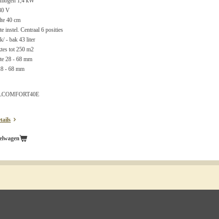
rmogen 1,4 kW
30 V
te 40 cm
 instel. Centraal 6 posities
 - bak 43 liter
tes tot 250 m2
te 28 - 68 mm
28 - 68 mm
ALCOMFORT40E
tails
elwagen