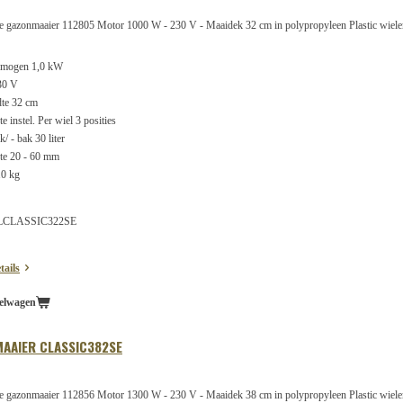
he gazonmaaier 112805 Motor 1000 W - 230 V - Maaidek 32 cm in polypropyleen Plastic wielen
rmogen 1,0 kW
30 V
te 32 cm
 instel. Per wiel 3 posities
 - bak 30 liter
te 20 - 60 mm
10 kg
ALCLASSIC322SE
tails
elwagen
MAAIER CLASSIC382SE
he gazonmaaier 112856 Motor 1300 W - 230 V - Maaidek 38 cm in polypropyleen Plastic wielen