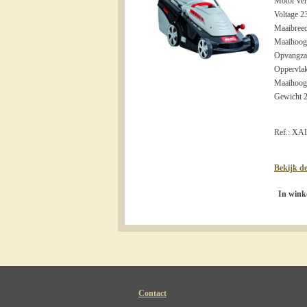
Motor ve
Voltage 2
Maaibreed
Maaihoogte
Opvangzak/
Oppervlak
Maaihoog
Gewicht 
Ref.: X
Bekijk de
In wink
Contact