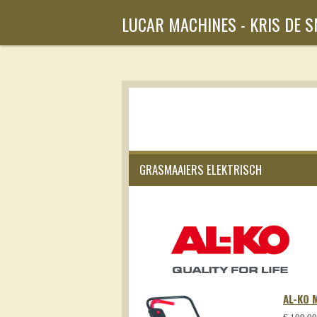
Ga
LUCAR MACHINES - KRIS DE 
direct
naar
de
hoofdinhoud
GRASMAAIERS ELEKTRISCH
AL-KO 