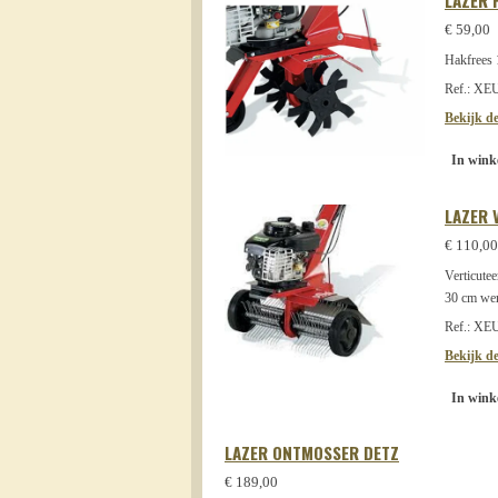
LAZER 
€ 59,00
Hakfree
Ref.: X
Bekijk de
In wink
LAZER 
€ 110,00
Verticu
30 cm wer
Ref.: X
Bekijk de
In wink
LAZER ONTMOSSER DETZ
€ 189,00