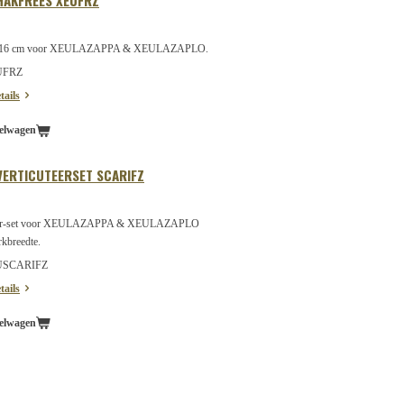
HAKFREES XEUFRZ
s 16 cm voor XEULAZAPPA & XEULAZAPLO.
EUFRZ
tails
elwagen
VERTICUTEERSET SCARIFZ
teer-set voor XEULAZAPPA & XEULAZAPLO
kbreedte.
EUSCARIFZ
tails
elwagen