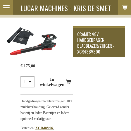
LUCAR MACHINES - KRIS DE SMET
Ga
direct
naar
de
hoofdinhoud
CRAMER 48V
HANDGEDRAGEN
BLADBLAZER/ZUIGER -
XCR48BV800
€ 175,00
In
winkelwagen
Handgedragen bladblazer/zuiger. 10:1
mulchverhouding. Geleverd zonder
batterij en lader. Batterijen en laders
optioneel verkrijgbaar:
Batterijen:
XCR48V96
,