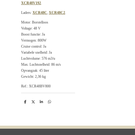
XCR48V192
.
Laders:
XCR48C
,
XCR48C2
.
Motor: Borstelloos
Voltage: 48 V
Boost functie: Ja
Vermogen: 800W
Cruise control: Ja
Variabele snelheid: Ja
Luchtvolume: 576 m3/u
Max. Luchtsnelheid: 86 m/s
Opvangzak: 45 liter
Gewicht: 2,36 kg
Ref.: XCR48BV800
D
D
S
D
e
e
h
e
l
e
a
l
e
l
r
e
n
e
n