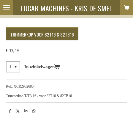
LUCAR MACHINES - KRIS DE SMET
Ga
direct
naar
de
hoofdinhoud
TRIMMERKOP VOOR 82T16 & 82TB16
€ 17,49
In winkelwagen
Ref.: XCR2902686
Trimmerkop T/TB 16 - voor 82T16 & 82TB16
D
D
S
D
e
e
h
e
l
e
a
l
e
l
r
e
n
e
n