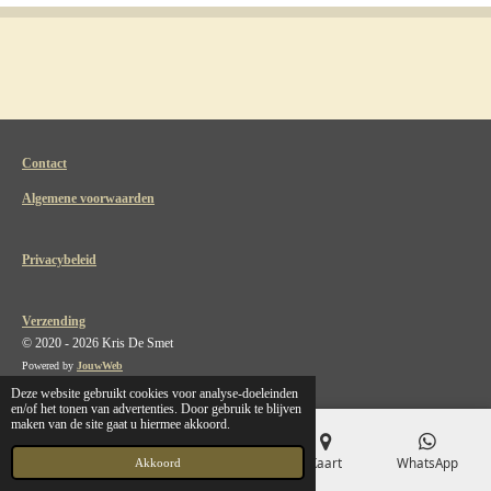
Contact
Algemene voorwaarden
Privacybeleid
Verzending
© 2020 - 2026 Kris De Smet
Powered by
JouwWeb
Deze website gebruikt cookies voor analyse-doeleinden
en/of het tonen van advertenties. Door gebruik te blijven
maken van de site gaat u hiermee akkoord.
E-mailadres
Telefoonnummer
Kaart
WhatsApp
Akkoord