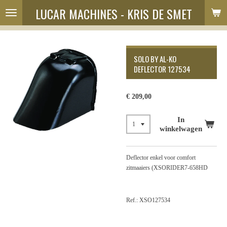
LUCAR MACHINES - KRIS DE SMET
Ga
direct
naar
de
hoofdinhoud
SOLO BY AL-KO
DEFLECTOR 127534
€ 209,00
In
winkelwagen
Deflector enkel voor comfort
zitmaaiers (XSORIDER7-658HD
Ref.: XSO127534