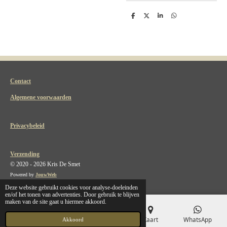
D
D
S
D
e
e
h
e
l
e
a
l
e
l
r
e
n
e
n
Contact
Algemene voorwaarden
Privacybeleid
Verzending
© 2020 - 2026 Kris De Smet
Powered by
JouwWeb
Deze website gebruikt cookies voor analyse-doeleinden
en/of het tonen van advertenties. Door gebruik te blijven
maken van de site gaat u hiermee akkoord.
E-mailadres
Telefoonnummer
Kaart
WhatsApp
Akkoord