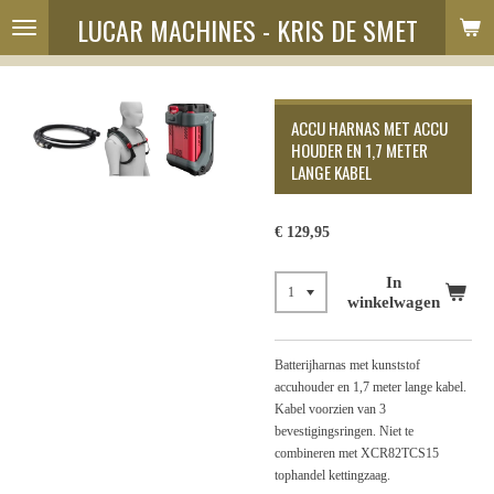
LUCAR MACHINES - KRIS DE SMET
Ga
direct
naar
de
hoofdinhoud
ACCU HARNAS MET ACCU
HOUDER EN 1,7 METER
LANGE KABEL
€ 129,95
In
winkelwagen
Batterijharnas met kunststof
accuhouder en 1,7 meter lange kabel.
Kabel voorzien van 3
bevestigingsringen. Niet te
combineren met XCR82TCS15
tophandel kettingzaag.