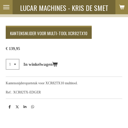
LUCAR MACHINES - KRIS DE SMET
Ga
direct
naar
de
hoofdinhoud
KANTENSNIJDER VOOR MULTI-TOOL XCR82TX10
€ 139,95
In winkelwagen
Kantensnijderopzetstuk voor XCR82TX10 multitool.
Ref.: XCR82TX-EDGER
D
D
S
D
e
e
h
e
l
e
a
l
e
l
r
e
n
e
n