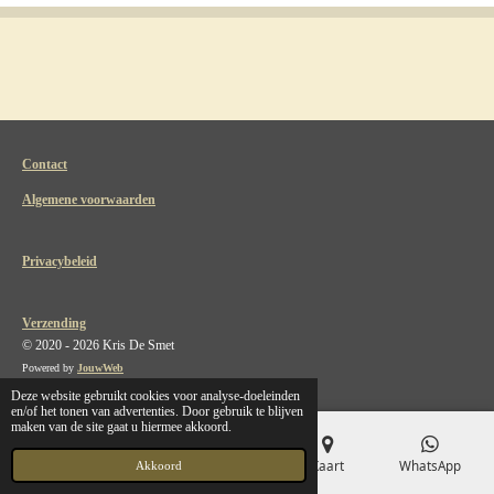
Contact
Algemene voorwaarden
Privacybeleid
Verzending
© 2020 - 2026 Kris De Smet
Powered by
JouwWeb
Deze website gebruikt cookies voor analyse-doeleinden
en/of het tonen van advertenties. Door gebruik te blijven
maken van de site gaat u hiermee akkoord.
E-mailadres
Telefoonnummer
Kaart
WhatsApp
Akkoord