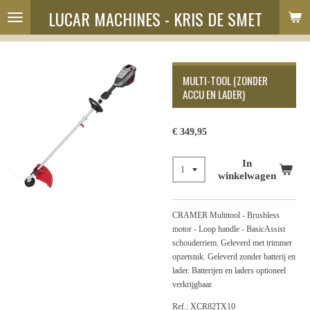
LUCAR MACHINES - KRIS DE SMET
Ga
direct
naar
de
hoofdinhoud
MULTI-TOOL (ZONDER
ACCU EN LADER)
€ 349,95
In
winkelwagen
CRAMER Multitool - Brushless
motor - Loop handle - BasicAssist
schouderriem. Geleverd met trimmer
opzetstuk. Geleverd zonder batterij en
lader. Batterijen en laders optioneel
verkrijgbaar.
Ref.: XCR82TX10