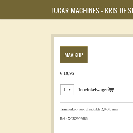
Ga
LUCAR MACHINES - KRIS DE 
direct
naar
de
hoofdinhoud
MAAIKOP
€ 19,95
In winkelwagen
Trimmerkop voor draaddikte 2,0-3,0 mm.
Ref.: XCR2902686